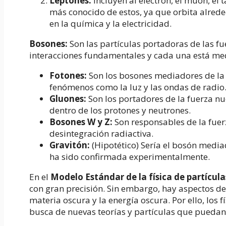
Leptones:
Incluyen al electrón, el muón, el t
más conocido de estos, ya que orbita alrede
en la química y la electricidad.
Bosones:
Son las partículas portadoras de las fu
interacciones fundamentales y cada una está me
Fotones:
Son los bosones mediadores de la 
fenómenos como la luz y las ondas de radio
Gluones:
Son los portadores de la fuerza nu
dentro de los protones y neutrones.
Bosones W y Z:
Son responsables de la fuerz
desintegración radiactiva.
Gravitón:
(Hipotético) Sería el bosón media
ha sido confirmada experimentalmente.
En el
Modelo Estándar de la física de partícula
con gran precisión. Sin embargo, hay aspectos d
materia oscura y la energía oscura. Por ello, lo
busca de nuevas teorías y partículas que puedan