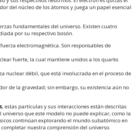
au y sus respectivos neutrinos. El electrón es quizás el
dor del núcleo de los átomos y juega un papel esencial
erzas fundamentales del universo. Existen cuatro
diada por su respectivo bosón.
fuerza electromagnética. Son responsables de
.
clear fuerte, la cual mantiene unidos a los quarks
a nuclear débil, que está involucrada en el proceso de
dor de la gravedad; sin embargo, su existencia aún no
s
, estas partículas y sus interacciones están descritas
el universo que este modelo no puede explicar, como la
s físicos continúan explorando el mundo subatómico en
 completar nuestra comprensión del universo.